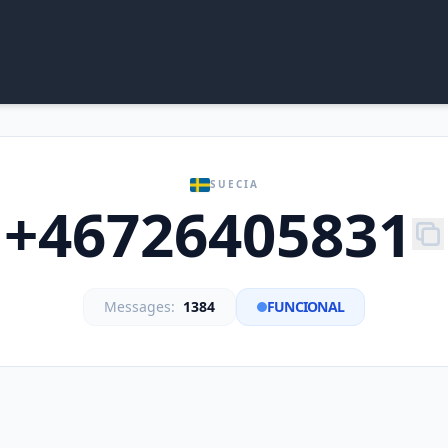
SUECIA
+46726405831
Messages:
1384
FUNCIONAL